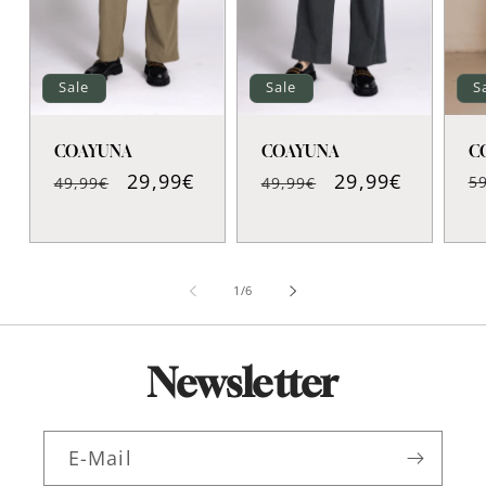
S
Sale
Sale
C
COAYUNA
COAYUNA
N
Normaler
Verkaufspreis
29,99€
Normaler
Verkaufspreis
29,99€
5
49,99€
49,99€
P
Preis
Preis
von
1
/
6
Newsletter
E-Mail