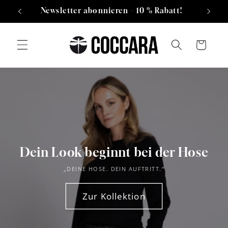
Direkt
nd
Newsletter abonnieren – 10 % Rabatt!
zum
Inhalt
Warenkorb
Dein Look beginnt bei der Hose
„DEINE HOSE. DEIN AUFTRITT.“
Zur Kollektion