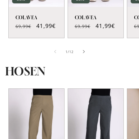
COLAVEA
COLAVEA
C
Normaler
Verkaufspreis
41,99€
Normaler
Verkaufspreis
41,99€
N
69,99€
69,99€
6
Preis
Preis
P
von
1
/
12
HOSEN