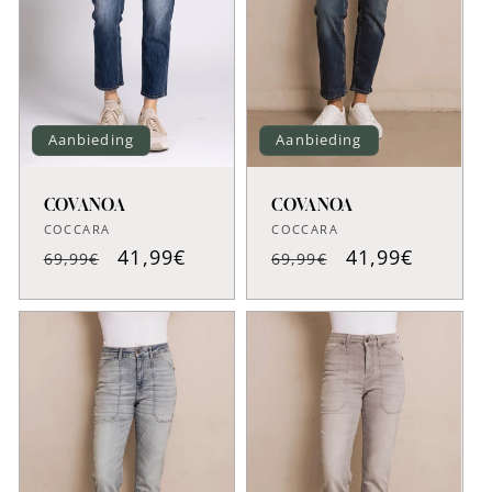
t
i
e
:
Aanbieding
Aanbieding
COVANOA
COVANOA
Verkoper:
Verkoper:
COCCARA
COCCARA
Normale
Aanbiedingspr
41,99€
Normale
Aanbiedingsprijs
41,99€
69,99€
69,99€
prijs
prijs