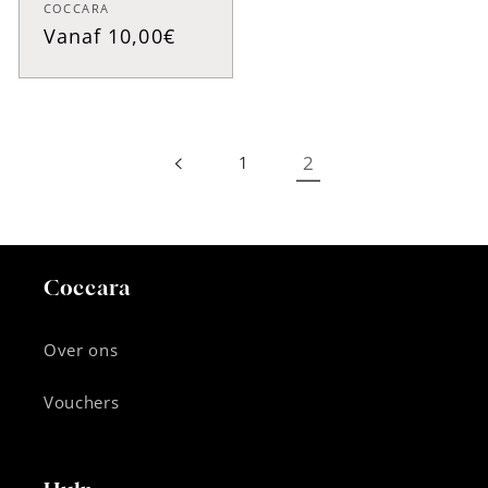
Verkoper:
COCCARA
Normale
Vanaf 10,00€
prijs
2
1
Coccara
Over ons
Vouchers