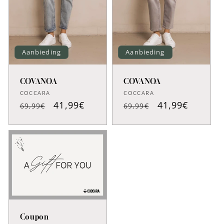
Aanbieding
Aanbieding
COVANOA
COVANOA
Verkoper:
Verkoper:
COCCARA
COCCARA
Normale
Aanbiedingsprijs
41,99€
Normale
Aanbiedingspr
41,99€
69,99€
69,99€
prijs
prijs
Coupon