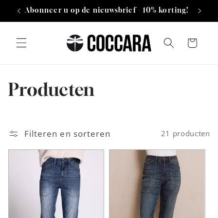
Meteen
n
Abonneer u op de nieuwsbrief – 10% korting!
naar de
content
Winkelwagen
C
Producten
o
l
Filteren en sorteren
21 producten
l
e
c